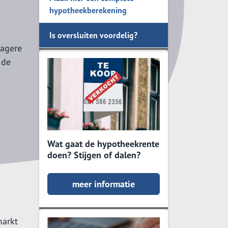
hypotheekberekening
ik doen voor mijn
Is oversluiten voordelig?
lagere
 de
Wat gaat de hypotheekrente
doen? Stijgen of dalen?
meer informatie
markt