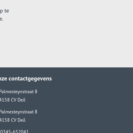
p te
e.
nze contactgegevens
Palmesteynstraat 8
4158 CV Deil
Palmesteynstraat 8
4158 CV Deil
0345-652041