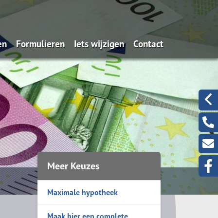
en
Formulieren
Iets wijzigen
Contact
en
ingscheck
Schadeformulieren
Wijziging autoverzekering
aardemeter
Aanvraagformulieren
Wijziging andere verzekering
k berekenen
Serviceformulieren
Wijziging persoonlijke gegevens
waardemeter
Verzekeringskaarten
iten voordelig?
Onroerend goed
Meer Keuzes
uimte
Maximale hypotheek
krediet
nventarisatie
Maak hier een complete