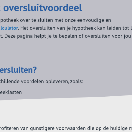
 oversluitvoordeel
Peramaker administratie
8 Tips
Wat moet 
pensioen?
ypotheek over te sluiten met onze eenvoudige en
Maatschappelijk Verantwoord
lculator
. Het oversluiten van je hypotheek kan leiden tot 
Ondernemen
t. Deze pagina helpt je te bepalen of oversluiten voor jou
rsluiten?
hillende voordelen opleveren, zoals:
heeklasten
 profiteren van gunstigere voorwaarden die op de huidige 