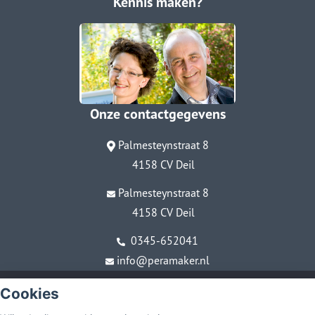
Kennis maken?
Onze contactgegevens
Palmesteynstraat 8
4158 CV Deil
Palmesteynstraat 8
4158 CV Deil
0345-652041
info@peramaker.nl
© Copyright
Assupport BV
2026
Cookies
Sitemap